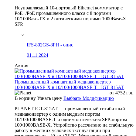
Неуправляемый 10-портовый Ethernet коммутатор с
PoE+/PoE промышленного класса с 8 портами
10/100Base-TX и 2 оптическими портами 1000Base-X
SFP.
IFS-802GS-8PH - опис
01.11.2024
Акция
Промышленный компактный медиаконвертер
100/1000BASE-X в 10/100/1000BASE-T - IGT-815AT
от
4752
грн
В корзину
Узнать цену
Выбрать Модификацию
PLANET IGT-815AT — промышленный гигабитный
медиаконвертер с одним медным портом
10/100/1000BASE-T и одним оптическим SFP-портом
100/1000BASE-X. Устройство рассчитано на стабильную
работу в жестких условиях эксплуатации при
температуре от −40 до +75 °C. Металлический корпус