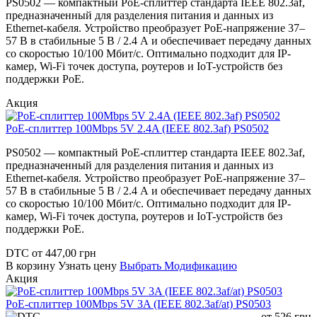
PS0502 — компактный PoE-сплиттер стандарта IEEE 802.3af,
предназначенный для разделения питания и данных из
Ethernet-кабеля. Устройство преобразует PoE-напряжение 37–
57 В в стабильные 5 В / 2.4 А и обеспечивает передачу данных
со скоростью 10/100 Мбит/с. Оптимально подходит для IP-
камер, Wi-Fi точек доступа, роутеров и IoT-устройств без
поддержки PoE.
Акция
PoE-сплиттер 100Mbps 5V 2.4A (IEEE 802.3af) PS0502
PS0502 — компактный PoE-сплиттер стандарта IEEE 802.3af,
предназначенный для разделения питания и данных из
Ethernet-кабеля. Устройство преобразует PoE-напряжение 37–
57 В в стабильные 5 В / 2.4 А и обеспечивает передачу данных
со скоростью 10/100 Мбит/с. Оптимально подходит для IP-
камер, Wi-Fi точек доступа, роутеров и IoT-устройств без
поддержки PoE.
DTC
от
447,00
грн
В корзину
Узнать цену
Выбрать Модификацию
Акция
PoE-сплиттер 100Mbps 5V 3A (IEEE 802.3af/at) PS0503
от
526
грн