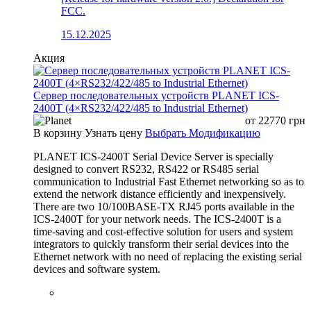
FCC.
15.12.2025
Акция
Сервер последовательных устройств PLANET ICS-
2400T (4×RS232/422/485 to Industrial Ethernet)
от
22770
грн
В корзину
Узнать цену
Выбрать Модификацию
PLANET ICS-2400T Serial Device Server is specially
designed to convert RS232, RS422 or RS485 serial
communication to Industrial Fast Ethernet networking so as to
extend the network distance efficiently and inexpensively.
There are two 10/100BASE-TX RJ45 ports available in the
ICS-2400T for your network needs. The ICS-2400T is a
time-saving and cost-effective solution for users and system
integrators to quickly transform their serial devices into the
Ethernet network with no need of replacing the existing serial
devices and software system.