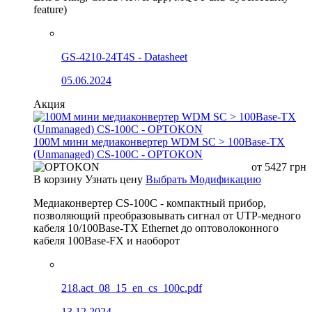
feature)
GS-4210-24T4S - Datasheet
05.06.2024
Акция
100М мини медиаконвертер WDM SC > 100Base-TX
(Unmanaged) CS-100C - OPTOKON
от
5427
грн
В корзину
Узнать цену
Выбрать Модификацию
Медиаконвертер CS-100C - компактный прибор,
позволяющий преобразовывать сигнал от UTP-медного
кабеля 10/100Base-TX Ethernet до оптоволоконного
кабеля 100Base-FX и наоборот
218.act_08_15_en_cs_100c.pdf
13.12.2024