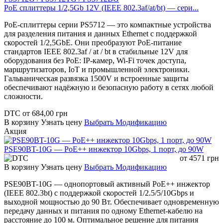
PoE сплиттеры 1/2,5Gb 12V (IEEE 802.3af/at/bt) — сери...
PoE-сплиттеры серии PS5712 — это компактные устройства
для разделения питания и данных Ethernet с поддержкой
скоростей 1/2,5GbE. Они преобразуют PoE-питание
стандартов IEEE 802.3af / at / bt в стабильные 12V для
оборудования без PoE: IP-камер, Wi-Fi точек доступа,
маршрутизаторов, IoT и промышленной электроники.
Гальваническая развязка 1500V и встроенные защиты
обеспечивают надёжную и безопасную работу в сетях любой
сложности.
DTC
от
684,00
грн
В корзину
Узнать цену
Выбрать Модификацию
Акция
PSE90BT-10G — PoE++ инжектор 10Gbps, 1 порт, до 90W
от
4571
грн
В корзину
Узнать цену
Выбрать Модификацию
PSE90BT-10G — однопортовый активный PoE++ инжектор
(IEEE 802.3bt) с поддержкой скоростей 1/2.5/5/10Gbps и
выходной мощностью до 90 Вт. Обеспечивает одновременную
передачу данных и питания по одному Ethernet-кабелю на
расстояние до 100 м. Оптимальное решение для питания