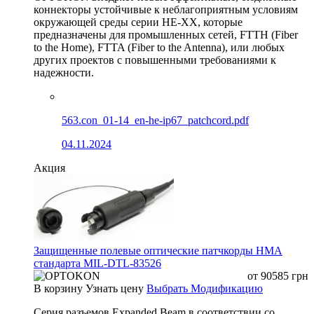
коннекторы устойчивые к неблагоприятным условиям
окружающей среды серии HE-XX, которые
предназначены для промышленных сетей, FTTH (Fiber
to the Home), FTTA (Fiber to the Antenna), или любых
других проектов с повышенными требованиями к
надежности.
563.con_01-14_en-he-ip67_patchcord.pdf
04.11.2024
Акция
Защищенные полевые оптические патчкорды HMA
стандарта MIL-DTL-83526
от
90585
грн
В корзину
Узнать цену
Выбрать Модификацию
Серия разъемов Expanded Beam в соответствии со