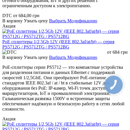
сетевого оборудования, IoT и других решений с
ограниченным доступом к электропитанию.
DTC
от
684,00
грн
В корзину
Узнать цену
Выбрать Модификацию
Акция
PoE сплиттеры 1/2,5Gb 12V (IEEE 802.3af/at/bt) — серия
PS5712G / PS5712TG / PS5712BG
от
684
грн
В корзину
Узнать цену
Выбрать Модификацию
PoE-сплиттеры серии PS5712 — это компактные устройства
для разделения питания и данных Ethernet с поддержкой
скоростей 1/2,5GbE. Они преобразуют PoE-питание
стандартов IEEE 802.3af / at / bt в стабильные 12V для
оборудования без PoE: IP-камер, Wi-Fi точек доступа,
маршрутизаторов, IoT и промышленной электроники.
Гальваническая развязка 1500V и встроенные защиты
обеспечивают надёжную и безопасную работу в сетях любой
сложности.
Акция