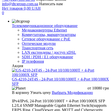
info@dtcgroup.com.ua
Написать нам
Нет товаров
0,00
UAH
0
Телекоммуникационное оборудование
Медиаконвертеры Ethernet
Коммутаторы, маршрутизаторы
Сетевое оборудование с PoE
Оптические модули
Транспортная сеть
LAN екстендеры / доступ xDSL
SDH / PDH / E1 оборудование
IP телефония
Акция
GS-4210-24T4S - 24-Port 10/100/1000T + 4-Port 100/1000X
SFP
от
10080
грн
В корзину
Узнать цену
Выбрать Модификацию
IPv4/IPv6, 24-Port 10/100/1000T + 4-Port 100/1000X SFP
L2/L4 SNMP Manageable Gigabit Ethernet Switch(supports
ERPS Ring, CloudViewer app, MQTT and Cybersecurity