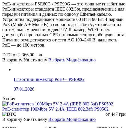
PoE-инжекторы PSE60G / PSE90G — это мощные гигабитные
PoE-инжекторы стандарта IEEE 802.3bt, предназначенные для
передачи питания и данных по одному Ethernet-кабелю.
Устройства поддерживают мощность 60 Вт и 90 Вт, 4-парный
PoE (Mode A + Mode B) и скорость до 1 Гбит/с, что делает их
оптимальным решением для PTZ IP-камер, Wi-Fi точек
доступа, беспроводных CPE и промышленного оборудования.
Питание осуществляется от сети AC 100–240 В, дальность
PoE — до 100 метров.
DTC
от
2 366,00
грн
В корзину
Узнать цену
Выбрать Модификацию
Гігабітний інжектор PoE++ PSE90G
07.01.2026
Акция
PoE-сплиттер 100Mbps 5V 2.4A (IEEE 802.3af) PS0502
от
447
грн
В корзину
Узнать цену
Выбрать Модификацию