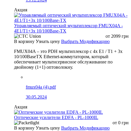
Акция
Управляемый оптический мультиплексор FMUX04A -
4E1/T1+3x 10/100Base-TX
от
2099
грн
В корзину
Узнать цену
Выбрать Модификацию
FMUX04A – это PDH мультиплексор с 4x E1 / T1 + 3x
10/100BaseTX Ethernet-коммутатором, который
обеспечивает мультисервисное обслуживание по
двойному (1+1) оптоволокну.
fmux04a (4).pdf
30.05.2024
Акция
Оптические усилители EDFA - PL-1000IL
от
0
грн
В корзину
Узнать цену
Выбрать Модификацию