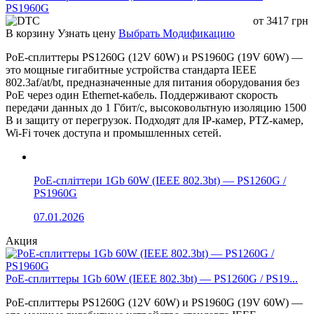
PS1960G
от
3417
грн
В корзину
Узнать цену
Выбрать Модификацию
PoE-сплиттеры PS1260G (12V 60W) и PS1960G (19V 60W) —
это мощные гигабитные устройства стандарта IEEE
802.3af/at/bt, предназначенные для питания оборудования без
PoE через один Ethernet-кабель. Поддерживают скорость
передачи данных до 1 Гбит/с, высоковольтную изоляцию 1500
В и защиту от перегрузок. Подходят для IP-камер, PTZ-камер,
Wi-Fi точек доступа и промышленных сетей.
PoE-спліттери 1Gb 60W (IEEE 802.3bt) — PS1260G /
PS1960G
07.01.2026
Акция
PoE-сплиттеры 1Gb 60W (IEEE 802.3bt) — PS1260G / PS19...
PoE-сплиттеры PS1260G (12V 60W) и PS1960G (19V 60W) —