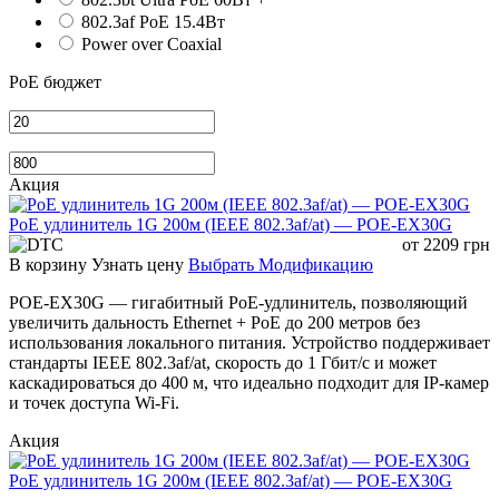
802.3af PoE 15.4Вт
Power over Coaxial
PoE бюджет
Акция
PoE удлинитель 1G 200м (IEEE 802.3af/at) — POE-EX30G
от
2209
грн
В корзину
Узнать цену
Выбрать Модификацию
POE-EX30G — гигабитный PoE-удлинитель, позволяющий
увеличить дальность Ethernet + PoE до 200 метров без
использования локального питания. Устройство поддерживает
стандарты IEEE 802.3af/at, скорость до 1 Гбит/с и может
каскадироваться до 400 м, что идеально подходит для IP-камер
и точек доступа Wi-Fi.
Акция
PoE удлинитель 1G 200м (IEEE 802.3af/at) — POE-EX30G