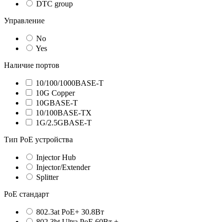
DTC group
Управление
No
Yes
Наличие портов
10/100/1000BASE-T
10G Copper
10GBASE-T
10/100BASE-TX
1G/2.5GBASE-T
Тип PoE устройства
Injector Hub
Injector/Extender
Splitter
PoE стандарт
802.3at PoE+ 30.8Вт
802.3bt Ultra PoE 60Вт +