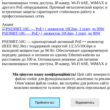
высокомощных точек доступа, IP-камер, Wi-Fi 6/6E, WiMAX и
другого PoE-оборудования. Прочный металлический корпус и
встроенные защиты гарантируют стабильную работу в
профессиональных сетях.
Акция
PSE90BT-10G — PoE++ инжектор 10Gbps, 1 порт, до 90W
PSE90BT-10G — однопортовый активный PoE++ инжектор
(IEEE 802.3bt) с поддержкой скоростей 1/2.5/5/10Gbps и
выходной мощностью до 90 Вт. Обеспечивает одновременную
передачу данных и питания по одному Ethernet-кабелю на
расстояние до 100 м. Оптимальное решение для питания
высокомощных точек доступа, IP-камер, Wi-Fi 6/6E, WiMAX и
другого PoE-оборудования. Прочный металлический корпус и
встроенные защиты гарантируют стабильную работу в
Ми цінуємо вашу конфіденційність!
Цей сайт використ
профессиональных сетях.
файли cookie для функціональності, аналітики та рекла
Обовʼязкові файли cookie, які потрібні для роботи сайту
DTC
от
4 571,00
грн
можливо вимкнути та вони не зберігають персональні да
В корзину
Узнать цену
Выбрать Модификацию
Акция
Прийняти всі
Відмовитись
PSE90G — PoE++ инжектор 1Gbps, 2 порт, до 90W
от
4571
грн