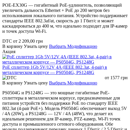
POE-EX30G — гигабитный PoE-удлинитель, позволяющий
увеличить дальность Ethernet + PoE до 200 метров без
использования локального питания. Устройство поддерживает
стандарты IEEE 802.3af/at, скорость до 1 Гбит/с и может
каскадироваться до 400 м, что идеально подходит для IP-камер
и точек доступа Wi-Fi.
DTC
от
2 209,00
грн
В корзину
Узнать цену
Выбрать Модификацию
Акция
PoE сплиттер 1Gb 5V/12V 4A (IEEE 802.3at, 4-pair) в
металлическом корпусе — PS0504G, PS1248G
от
1577
грн
В корзину
Узнать цену
Выбрать Модификацию
PS0504G и PS1248G — это мощные гигабитные PoE-
сплиттеры в металлическом корпусе, предназначенные для
питания устройств без поддержки PoE по стандарту IEEE
802.3at (4-pair PoE+). Модель PS0504G обеспечивает выход 5V
/ 4A (20W), а PS1248G — 12V / 4A (48W), что делает их
идеальным решением для IP-камер, PTZ-камер, Wi-Fi точек
доступа и промышленного сетевого оборудования. Обе
модели поддерживают передачу данных 1 Гбит/с / 2,5 Гбит/с и