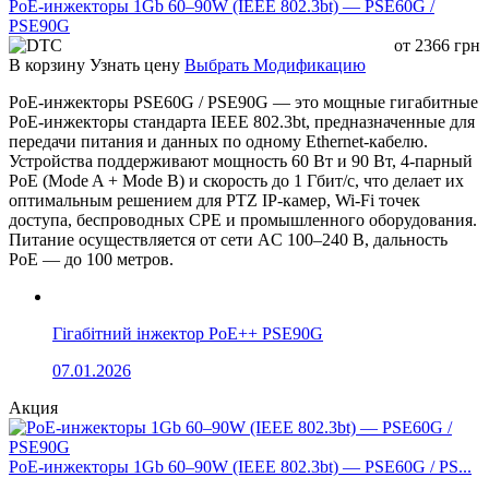
PoE-инжекторы 1Gb 60–90W (IEEE 802.3bt) — PSE60G /
PSE90G
от
2366
грн
В корзину
Узнать цену
Выбрать Модификацию
PoE-инжекторы PSE60G / PSE90G — это мощные гигабитные
PoE-инжекторы стандарта IEEE 802.3bt, предназначенные для
передачи питания и данных по одному Ethernet-кабелю.
Устройства поддерживают мощность 60 Вт и 90 Вт, 4-парный
PoE (Mode A + Mode B) и скорость до 1 Гбит/с, что делает их
оптимальным решением для PTZ IP-камер, Wi-Fi точек
доступа, беспроводных CPE и промышленного оборудования.
Питание осуществляется от сети AC 100–240 В, дальность
PoE — до 100 метров.
Гігабітний інжектор PoE++ PSE90G
07.01.2026
Акция
PoE-инжекторы 1Gb 60–90W (IEEE 802.3bt) — PSE60G / PS...