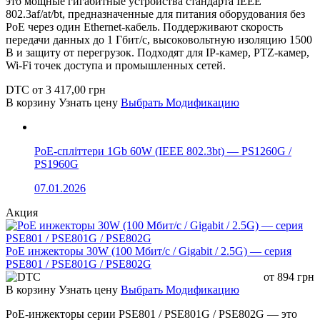
это мощные гигабитные устройства стандарта IEEE
802.3af/at/bt, предназначенные для питания оборудования без
PoE через один Ethernet-кабель. Поддерживают скорость
передачи данных до 1 Гбит/с, высоковольтную изоляцию 1500
В и защиту от перегрузок. Подходят для IP-камер, PTZ-камер,
Wi-Fi точек доступа и промышленных сетей.
DTC
от
3 417,00
грн
В корзину
Узнать цену
Выбрать Модификацию
PoE-спліттери 1Gb 60W (IEEE 802.3bt) — PS1260G /
PS1960G
07.01.2026
Акция
PoE инжекторы 30W (100 Мбит/с / Gigabit / 2.5G) — серия
PSE801 / PSE801G / PSE802G
от
894
грн
В корзину
Узнать цену
Выбрать Модификацию
PoE-инжекторы серии PSE801 / PSE801G / PSE802G — это