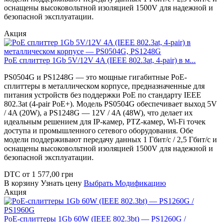
оснащены высоковольтной изоляцией 1500V для надежной и
безопасной эксплуатации.
Акция
PoE сплиттер 1Gb 5V/12V 4A (IEEE 802.3at, 4-pair) в м...
PS0504G и PS1248G — это мощные гигабитные PoE-
сплиттеры в металлическом корпусе, предназначенные для
питания устройств без поддержки PoE по стандарту IEEE
802.3at (4-pair PoE+). Модель PS0504G обеспечивает выход 5V
/ 4A (20W), а PS1248G — 12V / 4A (48W), что делает их
идеальным решением для IP-камер, PTZ-камер, Wi-Fi точек
доступа и промышленного сетевого оборудования. Обе
модели поддерживают передачу данных 1 Гбит/с / 2,5 Гбит/с и
оснащены высоковольтной изоляцией 1500V для надежной и
безопасной эксплуатации.
DTC
от
1 577,00
грн
В корзину
Узнать цену
Выбрать Модификацию
Акция
PoE-сплиттеры 1Gb 60W (IEEE 802.3bt) — PS1260G /