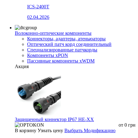
ICS-2400T
02.04.2026
Волоконно-оптические компоненты
Коннекторы, адаптеры, атеньюаторы
Оптический патч корд соединительный
Специализированные патчкорды
Компоненты xPON
Пассивные компоненты xWDM
Акция
Защищенный коннектор IP67 HE-XX
от
0
грн
В корзину
Узнать цену
Выбрать Модификацию