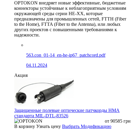
OPTOKON внедряет новые эффективные, бюджетные
коннекторы устойчивые к неблагоприятным условиям
окружающей среды серии HE-XX, которые
предназначены для промышленных сетей, FTTH (Fiber
to the Home), FTTA (Fiber to the Antenna), или любых
других проектов с повышенными требованиями к
надежности.
563.con_01-14_en-he-ip67_patchcord.pdf
04.11.2024
Акция
Защищенные полевые оптические патчкорды HMA
стандарта MIL-DTL-83526
от
90585
грн
В корзину
Узнать цену
Выбрать Модификацию