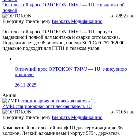
Оптический кросс OPTOKON TMVJ — 1U, с выдвижной
полкой
от
8892
грн
В корзину
Узнать цену
Выбрать Модификацию
Оптический кросс OPTOKON TMVJ — 1U корпус с
выдвижной полкой для монтажа и сварки оптоволокна.
Поддерживает до 96 волокон, панели SC/LC/FC/ST/E2000,
идеально подходит для FTTH и телеком-узлов.
Оптичний крос OPTOKON TMVJ — 1U, з висувною
полицею
26.11.2025
Акция
ZMPJ стационарная оптическая панель 1U
от
7105
грн
В корзину
Узнать цену
Выбрать Модификацию
Компактный оптический шкаф 1U для терминации до 96
волокон. Лёгкий алюминиевый корпус 5754, держатель