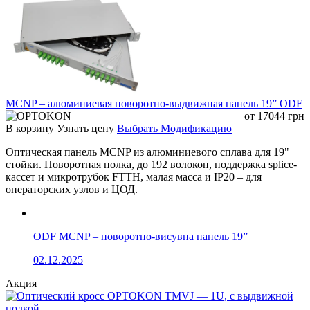
Область применения
Центральные узлы связи и серверные помещения
Операторские и провайдерские сети
Корпоративные сети передачи данных
FTTB / FTTH проекты
Дата-центры и распределительные узлы
MCNP – алюминиевая поворотно-выдвижная панель 19” ODF
от
17044
грн
Соответствие стандартам
В корзину
Узнать цену
Выбрать Модификацию
Соответствие требованиям RoHS
Оптическая панель MCNP из алюминиевого сплава для 19"
Соответствие стандартам CE и FCC
стойки. Поворотная полка, до 192 волокон, поддержка splice-
Система менеджмента качества ISO 9001:2015
кассет и микротрубок FTTH, малая масса и IP20 – для
Соответствие отраслевым стандартам IEC
операторских узлов и ЦОД.
Комплектация
Кабельные стяжки
ODF MCNP – поворотно-висувна панель 19”
Монтажный комплект для установки в 19" стойку
Защитные гильзы для сварки оптических волокон
02.12.2025
Элементы для организации и защиты волокон
внутри панели
Акция