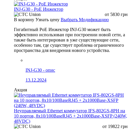
INJ-G30 - PoE Инжектор
от
5830
грн
В корзину
Узнать цену
Выбрать Модификацию
Гигабитный PoE Инжектор INJ-G30 может быть
эффективно использован при построении новой сети, а
также быть интегрирован в уже существующие сети,
особенно там, где существует проблема ограниченного
пространства для внедрения нового устройства.
INJ-G30 - опис
13.12.2024
Акция
Неуправляемый Ethernet коммутатор IFS-802GS-8PH на
10 портов, 8x10/100BaseRJ45 + 2x1000Base-XSFP (240W,
48VDC)
от
19822
грн