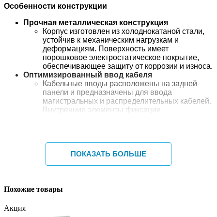
Особенности конструкции
Прочная металлическая конструкция
Корпус изготовлен из холоднокатаной стали,
устойчив к механическим нагрузкам и
деформациям. Поверхность имеет
порошковое электростатическое покрытие,
обеспечивающее защиту от коррозии и износа.
Оптимизированный ввод кабеля
Кабельные вводы расположены на задней
панели и предназначены для ввода
магистральных и распределительных кабелей.
Внутренние элементы фиксации
обеспечивают надежное крепление оболочки
и силовых элементов кабеля.
Удобный доступ и обслуживание
Передняя панель с замком или защёлкой
обеспечивает быстрый доступ к адаптерам и
ПОКАЗАТЬ БОЛЬШЕ
кассетам, упрощая монтаж, обслуживание и
модернизацию сети.
Рациональная организация волокон
Продуманная внутренняя компоновка
Похожие товары
позволяет аккуратно укладывать оптические
волокна, соблюдать минимальные радиусы
Акция
изгиба и снижать риск дополнительных потерь.