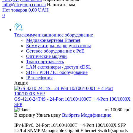
info@dtcgroup.com.ua
Написать нам
Нет товаров
0,00
UAH
0
Телекоммуникационное оборудование
Медиаконвертеры Ethernet
Коммутаторы, маршрутизаторы
Сетевое оборудование с PoE
Оптические модули
Транспортная сеть
LAN екстендеры / доступ xDSL
SDH / PDH / E1 оборудование
IP телефония
Акция
GS-4210-24T4S - 24-Port 10/100/1000T + 4-Port 100/1000X
SFP
от
10080
грн
В корзину
Узнать цену
Выбрать Модификацию
IPv4/IPv6, 24-Port 10/100/1000T + 4-Port 100/1000X SFP
L2/L4 SNMP Manageable Gigabit Ethernet Switch(supports