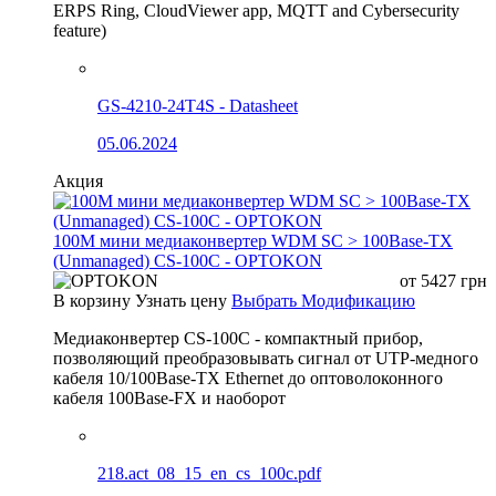
ERPS Ring, CloudViewer app, MQTT and Cybersecurity
feature)
GS-4210-24T4S - Datasheet
05.06.2024
Акция
100М мини медиаконвертер WDM SC > 100Base-TX
(Unmanaged) CS-100C - OPTOKON
от
5427
грн
В корзину
Узнать цену
Выбрать Модификацию
Медиаконвертер CS-100C - компактный прибор,
позволяющий преобразовывать сигнал от UTP-медного
кабеля 10/100Base-TX Ethernet до оптоволоконного
кабеля 100Base-FX и наоборот
218.act_08_15_en_cs_100c.pdf