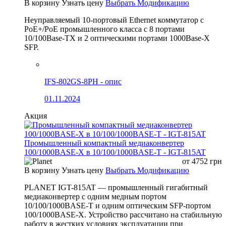
В корзину
Узнать цену
Выбрать Модификацию
Неуправляемый 10-портовый Ethernet коммутатор с
PoE+/PoE промышленного класса с 8 портами
10/100Base-TX и 2 оптическими портами 1000Base-X
SFP.
IFS-802GS-8PH - опис
01.11.2024
Акция
Промышленный компактный медиаконвертер
100/1000BASE-X в 10/100/1000BASE-T - IGT-815AT
от
4752
грн
В корзину
Узнать цену
Выбрать Модификацию
PLANET IGT-815AT — промышленный гигабитный
медиаконвертер с одним медным портом
10/100/1000BASE-T и одним оптическим SFP-портом
100/1000BASE-X. Устройство рассчитано на стабильную
работу в жестких условиях эксплуатации при