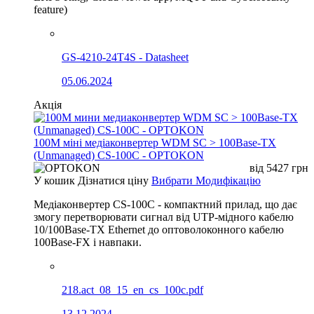
feature)
GS-4210-24T4S - Datasheet
05.06.2024
Акція
100М міні медіаконвертер WDM SC > 100Base-TX
(Unmanaged) CS-100C - OPTOKON
від
5427
грн
У кошик
Дізнатися ціну
Вибрати Модифікацію
Медіаконвертер CS-100C - компактний прилад, що дає
змогу перетворювати сигнал від UTP-мідного кабелю
10/100Base-TX Ethernet до оптоволоконного кабелю
100Base-FX і навпаки.
218.act_08_15_en_cs_100c.pdf
13.12.2024