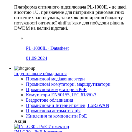
Платформа оптичного підсилювача PL-1000IL - це шасі
висотою 1U, призначене для підтримки різноманітних
оптичних застосувань, таких як розширення бюджету
потужності оптичної лінії зв'язку для побудови рішень
DWDM на великі відстані.
PL-1000IL - Datasheet
01.09.2024
Індустріальне обладнання
Промислові медіаконвертери
Промислові комутатори, маршрутизатори
Промислові комутатори з PoE
Комутатори EN50155, IEC 61850-3
Бездротове обладнання
Промисловий Інтернет речей, LoRaWAN
Промислова автоматизація
Живлення та компоненти PoE
Акція
INJ-G30 - PoE Інжектор