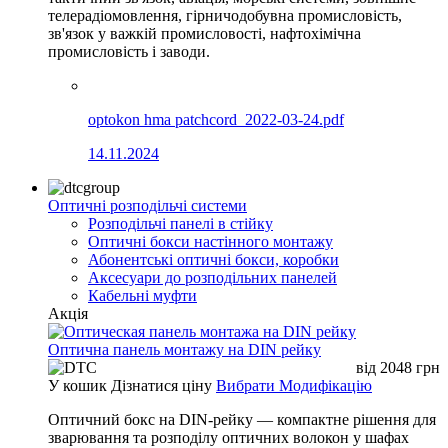
телерадіомовлення, гірничодобувна промисловість,
зв'язок у важкій промисловості, нафтохімічна
промисловість і заводи.
optokon hma patchcord_2022-03-24.pdf
14.11.2024
Оптичні розподільчі системи
Розподільчі панелі в стійку
Оптичні бокси настінного монтажу
Абонентські оптичні бокси, коробки
Аксесуари до розподільних панелей
Кабельні муфти
Акція
Оптична панель монтажу на DIN рейку
від
2048
грн
У кошик
Дізнатися ціну
Вибрати Модифікацію
Оптичний бокс на DIN-рейку — компактне рішення для
зварювання та розподілу оптичних волокон у шафах