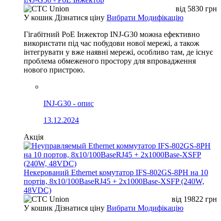
від
5830
грн
У кошик
Дізнатися ціну
Вибрати Модифікацію
Гігабітний PoE Інжектор INJ-G30 можна ефективно
використати під час побудови нової мережі, а також
інтегрувати у вже наявні мережі, особливо там, де існує
проблема обмеженого простору для впровадження
нового пристрою.
INJ-G30 - опис
13.12.2024
Акція
Некерований Ethernet комутатор IFS-802GS-8PH на 10
портів, 8x10/100BaseRJ45 + 2x1000Base-XSFP (240W,
48VDC)
від
19822
грн
У кошик
Дізнатися ціну
Вибрати Модифікацію