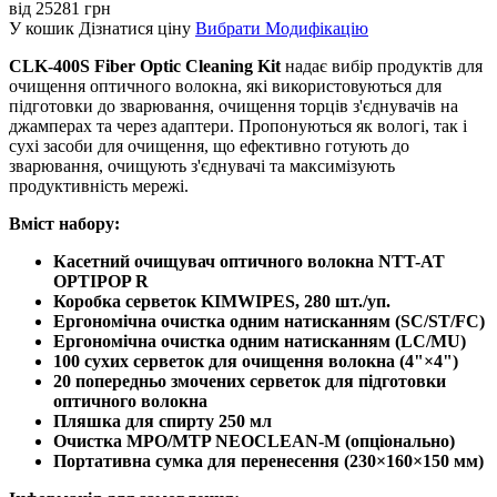
від
25281
грн
У кошик
Дізнатися ціну
Вибрати Модифікацію
CLK-400S Fiber Optic Cleaning Kit
надає вибір продуктів для
очищення оптичного волокна, які використовуються для
підготовки до зварювання, очищення торців з'єднувачів на
джамперах та через адаптери. Пропонуються як вологі, так і
сухі засоби для очищення, що ефективно готують до
зварювання, очищують з'єднувачі та максимізують
продуктивність мережі.
Вміст набору:
Касетний очищувач оптичного волокна NTT-AT
OPTIPOP R
Коробка серветок KIMWIPES, 280 шт./уп.
Ергономічна очистка одним натисканням (SC/ST/FC)
Ергономічна очистка одним натисканням (LC/MU)
100 сухих серветок для очищення волокна (4"×4")
20 попередньо змочених серветок для підготовки
оптичного волокна
Пляшка для спирту 250 мл
Очистка MPO/MTP NEOCLEAN-M (опціонально)
Портативна сумка для перенесення (230×160×150 мм)