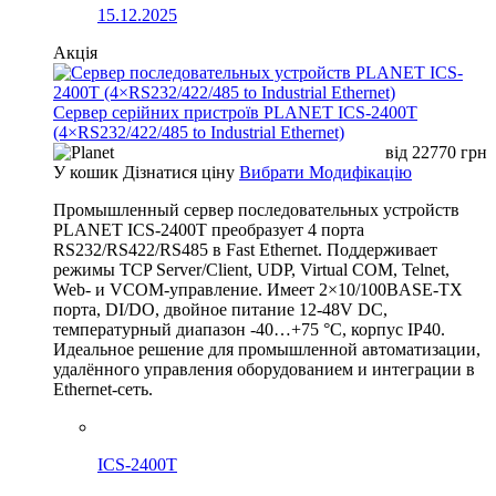
15.12.2025
Акція
Сервер серійних пристроїв PLANET ICS-2400T
(4×RS232/422/485 to Industrial Ethernet)
від
22770
грн
У кошик
Дізнатися ціну
Вибрати Модифікацію
Промышленный сервер последовательных устройств
PLANET ICS-2400T преобразует 4 порта
RS232/RS422/RS485 в Fast Ethernet. Поддерживает
режимы TCP Server/Client, UDP, Virtual COM, Telnet,
Web- и VCOM-управление. Имеет 2×10/100BASE-TX
порта, DI/DO, двойное питание 12-48V DC,
температурный диапазон -40…+75 °C, корпус IP40.
Идеальное решение для промышленной автоматизации,
удалённого управления оборудованием и интеграции в
Ethernet-сеть.
ICS-2400T