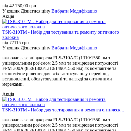
від
42 750,00
грн
У кошик
Дізнатися ціну
Вибрати Модифікацію
Акція
TSK-310TM - Набір для тестування та ремонту оптичного
волокна
від
77115
грн
У кошик
Дізнатися ціну
Вибрати Модифікацію
включає лазерні джерела FLS-310A/C (1310/1550 нм з
універсальним роз'ємом 2,5 мм) та вимірювач потужності
FPM-300A (850/1300/1310/1490/1550 нм) як компактне та
економічне рішення для всіх застосувань у перевірці,
встановленні, обслуговуванні та нагляді за оптичними
мережами.
Акція
TSK-310TM - Набор для тестирования и ремонта оптическ...
включає лазерні джерела FLS-310A/C (1310/1550 нм з
універсальним роз'ємом 2,5 мм) та вимірювач потужності
FPM-300A (850/1300/1310/1490/1550 нм) як компактне та