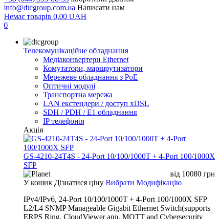
info@dtcgroup.com.ua
Написати нам
Немає товарів
0,00
UAH
0
Телекомунікаційне обладнання
Медіаконвертери Ethernet
Комутатори, маршрутизатори
Мережеве обладнання з PoE
Оптичні модулі
Транспортна мережа
LAN екстендери / доступ xDSL
SDH / PDH / E1 обладнання
IP телефонія
Акція
GS-4210-24T4S - 24-Port 10/100/1000T + 4-Port 100/1000X
SFP
від
10080
грн
У кошик
Дізнатися ціну
Вибрати Модифікацію
IPv4/IPv6, 24-Port 10/100/1000T + 4-Port 100/1000X SFP
L2/L4 SNMP Manageable Gigabit Ethernet Switch(supports
ERPS Ring, CloudViewer app, MQTT and Cybersecurity