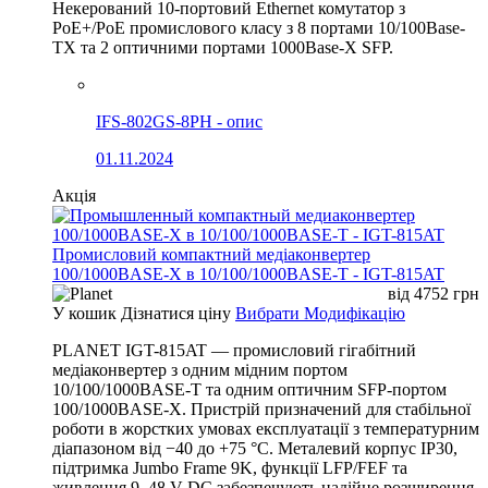
Некерований 10-портовий Ethernet комутатор з
PoE+/PoE промислового класу з 8 портами 10/100Base-
TX та 2 оптичними портами 1000Base-X SFP.
IFS-802GS-8PH - опис
01.11.2024
Акція
Промисловий компактний медіаконвертер
100/1000BASE-X в 10/100/1000BASE-T - IGT-815AT
від
4752
грн
У кошик
Дізнатися ціну
Вибрати Модифікацію
PLANET IGT-815AT — промисловий гігабітний
медіаконвертер з одним мідним портом
10/100/1000BASE-T та одним оптичним SFP-портом
100/1000BASE-X. Пристрій призначений для стабільної
роботи в жорстких умовах експлуатації з температурним
діапазоном від −40 до +75 °C. Металевий корпус IP30,
підтримка Jumbo Frame 9K, функції LFP/FEF та
живлення 9–48 V DC забезпечують надійне розширення