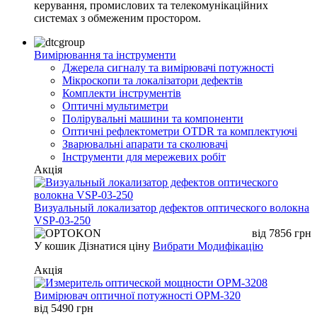
керування, промислових та телекомунікаційних
системах з обмеженим простором.
Вимірювання та інструменти
Джерела сигналу та вимірювачі потужності
Мікроскопи та локалізатори дефектів
Комплекти інструментів
Оптичні мультиметри
Полірувальні машини та компоненти
Оптичні рефлектометри OTDR та комплектуючі
Зварювальні апарати та сколювачі
Інструменти для мережевих робіт
Акція
Визуальный локализатор дефектов оптического волокна
VSP-03-250
від
7856
грн
У кошик
Дізнатися ціну
Вибрати Модифікацію
Акція
Вимірювач оптичної потужності OPM-320
від
5490
грн