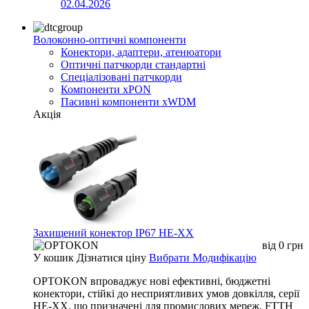
02.04.2026
Волоконно-оптичні компоненти
Конектори, адаптери, атенюатори
Оптичні патчкорди стандартні
Спеціалізовані патчкорди
Компоненти xPON
Пасивні компоненти xWDM
Акція
Захищений конектор IP67 HE-XX
від
0
грн
У кошик
Дізнатися ціну
Вибрати Модифікацію
OPTOKON впроваджує нові ефективні, бюджетні
конектори, стійкі до несприятливих умов довкілля, серії
HE-XX, що призначені для промислових мереж, FTTH