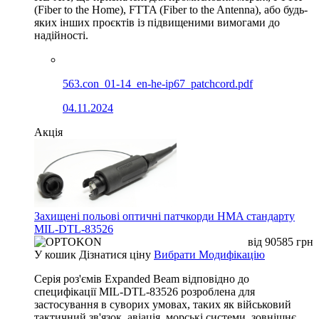
(Fiber to the Home), FTTA (Fiber to the Antenna), або будь-
яких інших проєктів із підвищеними вимогами до
надійності.
563.con_01-14_en-he-ip67_patchcord.pdf
04.11.2024
Акція
Захищені польові оптичні патчкорди HMA стандарту
MIL-DTL-83526
від
90585
грн
У кошик
Дізнатися ціну
Вибрати Модифікацію
Серія роз'ємів Expanded Beam відповідно до
специфікації MIL-DTL-83526 розроблена для
застосування в суворих умовах, таких як військовий
тактичний зв'язок, авіація, морські системи, зовнішнє