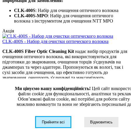
Інформація для замовлення:
CLK-400S
: Набір для очищення оптичного волокна
CLK-400S-MPO
: Набір для очищення оптичного
волокна з інструментом для очищення NTT MPO
Акція
CLK-400S - Набор для очистки оптического волокна
CLK-400S Fiber Optic Cleaning Kit
надає вибір продуктів для
очищення оптичного волокна, які використовуються для
підготовки до зварювання, очищення торців з'єднувачів на
джамперах та через адаптери. Пропонуються як вологі, так і
сухі засоби для очищення, що ефективно готують до
зварювання, очищують з'єднувачі та максимізують
продуктивність мережі.
Ми цінуємо вашу конфіденційність!
Цей сайт використ
Вміст набору:
файли cookie для функціональності, аналітики та рекла
Обовʼязкові файли cookie, які потрібні для роботи сайту
Касетний очищувач оптичного волокна NTT-AT
можливо вимкнути та вони не зберігають персональні да
OPTIPOP R
Коробка серветок KIMWIPES, 280 шт./уп.
Ергономічна очистка одним натисканням (SC/ST/FC)
Прийняти всі
Відмовитись
Ергономічна очистка одним натисканням (LC/MU)
100 сухих серветок для очищення волокна (4"×4")