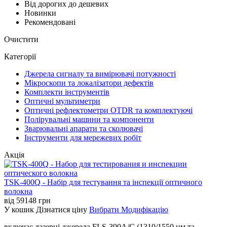
Від дорогих до дешевих
Новинки
Рекомендовані
Очистити
Категорії
Джерела сигналу та вимірювачі потужності
Мікроскопи та локалізатори дефектів
Комплекти інструментів
Оптичні мультиметри
Оптичні рефлектометри OTDR та комплектуючі
Полірувальні машини та компоненти
Зварювальні апарати та сколювачі
Інструменти для мережевих робіт
Акція
TSK-400Q - Набір для тестування та інспекції оптичного
волокна
від
59148
грн
У кошик
Дізнатися ціну
Вибрати Модифікацію
включає лазерні джерела FLS-390A/C (1310/1550 нм та