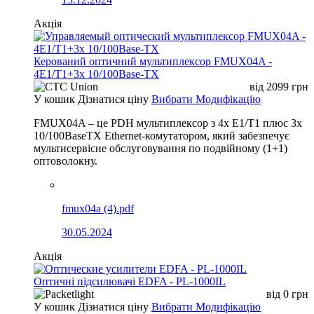
Акція
Керований оптичний мультиплексор FMUX04A -
4E1/T1+3x 10/100Base-TX
від
2099
грн
У кошик
Дізнатися ціну
Вибрати Модифікацію
FMUX04A – це PDH мультиплексор з 4x E1/T1 плюс 3x
10/100BaseTX Ethernet-комутатором, який забезпечує
мультисервісне обслуговування по подвійному (1+1)
оптоволокну.
fmux04a (4).pdf
30.05.2024
Акція
Оптичні підсилювачі EDFA - PL-1000IL
від
0
грн
У кошик
Дізнатися ціну
Вибрати Модифікацію