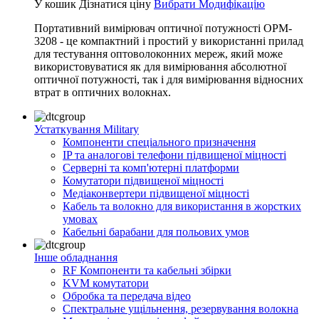
У кошик
Дізнатися ціну
Вибрати Модифікацію
Портативний вимірювач оптичної потужності OPM-
3208 - це компактний і простий у використанні прилад
для тестування оптоволоконних мереж, який може
використовуватися як для вимірювання абсолютної
оптичної потужності, так і для вимірювання відносних
втрат в оптичних волокнах.
Устаткування Military
Компоненти спеціального призначення
IP та аналогові телефони підвищеної міцності
Серверні та комп'ютерні платформи
Комутатори підвищеної міцності
Медіаконвертери підвищеної міцності
Кабель та волокно для використання в жорстких
умовах
Кабельні барабани для польових умов
Інше обладнання
RF Компоненти та кабельні збірки
KVM комутатори
Обробка та передача відео
Спектральне ущільнення, резервування волокна