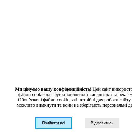
В корзину
Узнать цену
Выбрать Модификацию
patchcord_dtc.pdf
13.11.2024
Акция
Оптический патчкорд SC/UPC - SC/UPC, одномод G.652D,
дуплекс 2,8 мм. LSZH
от
168
грн
В корзину
Узнать цену
Выбрать Модификацию
Патчкорд оптический одномод с коннекторами SC/UPC -
Ми цінуємо вашу конфіденційність!
Цей сайт використ
SC/UPC дуплекс 2,8мм
файли cookie для функціональності, аналітики та рекла
Обовʼязкові файли cookie, які потрібні для роботи сайту
можливо вимкнути та вони не зберігають персональні да
patchcord_dtc.pdf
13.11.2024
Прийняти всі
Відмовитись