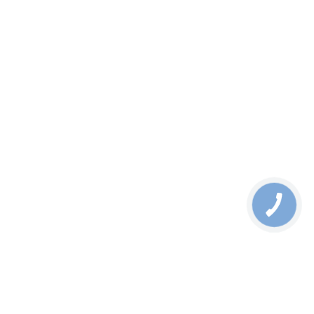
Патчкорд оптический одномод с коннекторами LC/PC - SC/PC
дуплекс 2,8мм
patchcord_dtc.pdf
13.11.2024
Акция
Оптический патчкорд LC/PC - SC/PC, многомод OM3, дупл...
Патчкорд оптический одномод с коннекторами LC/PC - SC/PC
дуплекс 2,8мм
DTC
от
196,00
грн
В корзину
Узнать цену
Выбрать Модификацию
patchcord_dtc.pdf
13.11.2024