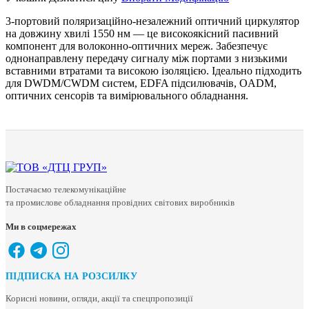
3-портовий поляризаційно-незалежний оптичний циркулятор
на довжину хвилі 1550 нм — це високоякісний пасивний
компонент для волоконно-оптичних мереж. Забезпечує
однонаправлену передачу сигналу між портами з низькими
вставними втратами та високою ізоляцією. Ідеально підходить
для DWDM/CWDM систем, EDFA підсилювачів, OADM,
оптичних сенсорів та вимірювального обладнання.
Постачаємо телекомунікаційне
та промислове обладнання провідних світових виробників
Ми в соцмережах
ПІДПИСКА НА РОЗСИЛКУ
Корисні новини, огляди, акції та спецпропозиції