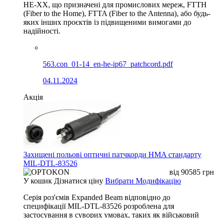
HE-XX, що призначені для промислових мереж, FTTH
(Fiber to the Home), FTTA (Fiber to the Antenna), або будь-
яких інших проєктів із підвищеними вимогами до
надійності.
563.con_01-14_en-he-ip67_patchcord.pdf
04.11.2024
Акція
Захищені польові оптичні патчкорди HMA стандарту
MIL-DTL-83526
від
90585
грн
У кошик
Дізнатися ціну
Вибрати Модифікацію
Серія роз'ємів Expanded Beam відповідно до
специфікації MIL-DTL-83526 розроблена для
застосування в суворих умовах, таких як військовий