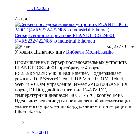
15.12.2025
Акція
Сервер серійних пристроїв PLANET ICS-2400T
(4×RS232/422/485 to Industrial Ethernet)
від
22770
грн
У кошик
Дізнатися ціну
Вибрати Модифікацію
Промышленный сервер последовательных устройств
PLANET ICS-2400T преобразует 4 порта
RS232/RS422/RS485 в Fast Ethernet. Поддерживает
режимы TCP Server/Client, UDP, Virtual COM, Telnet,
Web- и VCOM-управление. Имеет 2×10/100BASE-TX
порта, DI/DO, двойное питание 12-48V DC,
температурный диапазон -40…+75 °C, корпус IP40.
Идеальное решение для промышленной автоматизации,
удалённого управления оборудованием и интеграции в
Ethernet-сеть.
ICS-2400T