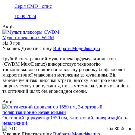
Серія CMD - опис
10.09.2024
Акція
Мультиплексори CWDM
від
0
грн
У кошик
Дізнатися ціну
Вибрати Модифікацію
Грубий спектральний мультиплексор/демультиплексор
(CWDM Mux/Demux) використовує технологію
тонкоплівкового покриття та власну розробку безфлюсової
мікрооптичної упаковки з металевим зв'язуванням. Він
забезпечує низькі вносимі втрати, високу ізоляцію каналів,
широку смугу пропускання, низьку температурну чутливість
та оптичний шлях без епоксидної смоли.
Акція
Оптичний циркулятор 1550 нм, 3-портовий, поляризаційно-
незалежний
від
8056
грн
У кошик
Дізнатися ціну
Вибрати Модифікацію