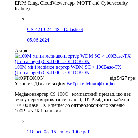
ERPS Ring, CloudViewer app, MQTT and Cybersecurity
feature)
GS-4210-24T4S - Datasheet
05.06.2024
Акція
100М міні медіаконвертер WDM SC > 100Base-TX
(Unmanaged) CS-100C - OPTOKON
від
5427
грн
У кошик
Дізнатися ціну
Вибрати Модифікацію
Медіаконвертер CS-100C - компактний прилад, що дає
змогу перетворювати сигнал від UTP-мідного кабелю
10/100Base-TX Ethernet до оптоволоконного кабелю
100Base-FX і навпаки.
218.act_08_15_en_cs_100c.pdf