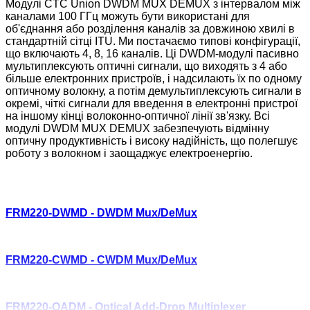
Модулі CTC Union DWDM MUX DEMUX з інтервалом між
каналами 100 ГГц можуть бути використані для
об'єднання або розділення каналів за довжиною хвилі в
стандартній сітці ITU. Ми постачаємо типові конфігурації,
що включають 4, 8, 16 каналів. Ці DWDM-модулі пасивно
мультиплексують оптичні сигнали, що виходять з 4 або
більше електронних пристроїв, і надсилають їх по одному
оптичному волокну, а потім демультиплексують сигнали в
окремі, чіткі сигнали для введення в електронні пристрої
на іншому кінці волоконно-оптичної лінії зв'язку. Всі
модулі DWDM MUX DEMUX забезпечують відмінну
оптичну продуктивність і високу надійність, що полегшує
роботу з волокном і заощаджує електроенергію.
FRM220-DWMD - DWDM Mux/DeMux
FRM220-CWMD - CWDM Mux/DeMux
FRM220-OADM - Optical Add-Drop Multiplexer