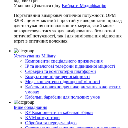
від
5490
грн
У кошик
Дізнатися ціну
Вибрати Модифікацію
Портативний вимірювач оптичної потужності OPM-
3208 - це компактний і простий у використанні прилад
для тестування оптоволоконних мереж, який може
використовуватися як для вимірювання абсолютної
оптичної потужності, так і для вимірювання відносних
втрат в оптичних волокнах.
Устаткування Military
Компоненти спеціального призначення
IP та аналогові телефони підвищеної міцності
Серверні та комп'ютерні платформи
Комутатори підвищеної міцності
Медіаконвертери підвищеної міцності
Кабель та волокно для використання в жорстких
умовах
Кабельні барабани для польових умов
Інше обладнання
RF Компоненти та кабельні збірки
KVM комутатори
Обробка та передача відео
Спектральне ущільнення, резервування волокна