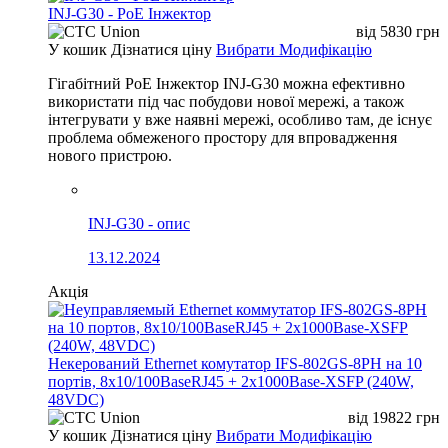
INJ-G30 - PoE Інжектор
від
5830
грн
У кошик
Дізнатися ціну
Вибрати Модифікацію
Гігабітний PoE Інжектор INJ-G30 можна ефективно
використати під час побудови нової мережі, а також
інтегрувати у вже наявні мережі, особливо там, де існує
проблема обмеженого простору для впровадження
нового пристрою.
INJ-G30 - опис
13.12.2024
Акція
Некерований Ethernet комутатор IFS-802GS-8PH на 10
портів, 8x10/100BaseRJ45 + 2x1000Base-XSFP (240W,
48VDC)
від
19822
грн
У кошик
Дізнатися ціну
Вибрати Модифікацію