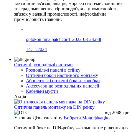
тактичний зв'язок, авіація, морські системи, зовнішнє
телерадіомовлення, гірничодобувна промисловість,
зв'язок у важкій промисловості, нафтохімічна
промисловість і заводи.
optokon hma patchcord_2022-03-24.pdf
14.11.2024
Оптичні розподільчі системи
Розподільчі панелі в стійку
Оптичні бокси настінного монтажу
Абонентські оптичні бокси, коробки
Аксесуари до розподільних панелей
Кабельні муфти
Акція
Оптична панель монтажу на DIN рейку
від
2048
грн
У кошик
Дізнатися ціну
Вибрати Модифікацію
Оптичний бокс на DIN-рейку — компактне рішення для