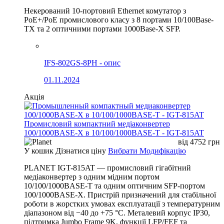
Некерований 10-портовий Ethernet комутатор з
PoE+/PoE промислового класу з 8 портами 10/100Base-
TX та 2 оптичними портами 1000Base-X SFP.
IFS-802GS-8PH - опис
01.11.2024
Акція
Промисловий компактний медіаконвертер
100/1000BASE-X в 10/100/1000BASE-T - IGT-815AT
від
4752
грн
У кошик
Дізнатися ціну
Вибрати Модифікацію
PLANET IGT-815AT — промисловий гігабітний
медіаконвертер з одним мідним портом
10/100/1000BASE-T та одним оптичним SFP-портом
100/1000BASE-X. Пристрій призначений для стабільної
роботи в жорстких умовах експлуатації з температурним
діапазоном від −40 до +75 °C. Металевий корпус IP30,
підтримка Jumbo Frame 9K, функції LFP/FEF та