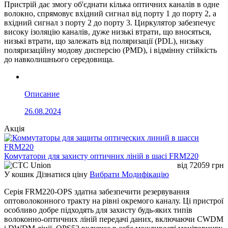
Пристрій дає змогу об'єднати кілька оптичних каналів в одне
волокно, спрямовує вхідний сигнал від порту 1 до порту 2, а
вхідний сигнал з порту 2 до порту 3. Циркулятор забезпечує
високу ізоляцію каналів, дуже низькі втрати, що вносяться,
низькі втрати, що залежать від поляризації (PDL), низьку
поляризаційну модову дисперсію (PMD), і відмінну стійкість
до навколишнього середовища.
Описание
26.08.2024
Акція
Комутатори для захисту оптичних ліній в шасі FRM220
від
72059
грн
У кошик
Дізнатися ціну
Вибрати Модифікацію
Серія FRM220-OPS здатна забезпечити резервування
оптоволоконного тракту на рівні окремого каналу. Ці пристрої
особливо добре підходять для захисту будь-яких типів
волоконно-оптичних ліній передачі даних, включаючи CWDM