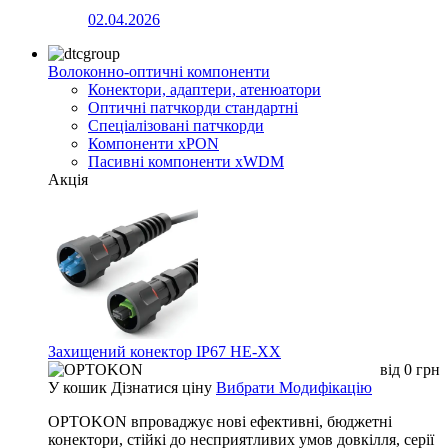
02.04.2026
Волоконно-оптичні компоненти
Конектори, адаптери, атенюатори
Оптичні патчкорди стандартні
Спеціалізовані патчкорди
Компоненти xPON
Пасивні компоненти xWDM
Акція
Захищений конектор IP67 HE-XX
від
0
грн
У кошик
Дізнатися ціну
Вибрати Модифікацію
OPTOKON впроваджує нові ефективні, бюджетні
конектори, стійкі до несприятливих умов довкілля, серії