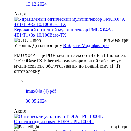
13.12.2024
Акція
Керований оптичний мультиплексор FMUX04A -
4E1/T1+3x 10/100Base-TX
від
2099
грн
У кошик
Дізнатися ціну
Вибрати Модифікацію
FMUX04A – це PDH мультиплексор з 4x E1/T1 плюс 3x
10/100BaseTX Ethernet-комутатором, який забезпечує
мультисервісне обслуговування по подвійному (1+1)
оптоволокну.
fmux04a (4).pdf
30.05.2024
Акція
Оптичні підсилювачі EDFA - PL-1000IL
від
0
грн