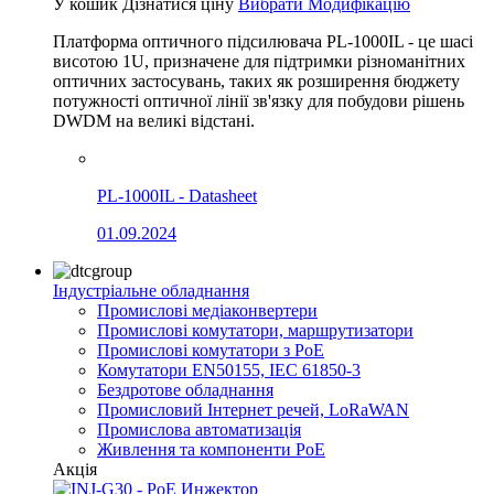
У кошик
Дізнатися ціну
Вибрати Модифікацію
Платформа оптичного підсилювача PL-1000IL - це шасі
висотою 1U, призначене для підтримки різноманітних
оптичних застосувань, таких як розширення бюджету
потужності оптичної лінії зв'язку для побудови рішень
DWDM на великі відстані.
PL-1000IL - Datasheet
01.09.2024
Індустріальне обладнання
Промислові медіаконвертери
Промислові комутатори, маршрутизатори
Промислові комутатори з PoE
Комутатори EN50155, IEC 61850-3
Бездротове обладнання
Промисловий Інтернет речей, LoRaWAN
Промислова автоматизація
Живлення та компоненти PoE
Акція