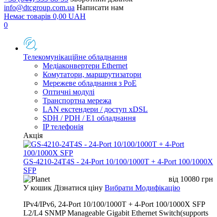
info@dtcgroup.com.ua
Написати нам
Немає товарів
0,00
UAH
0
Телекомунікаційне обладнання
Медіаконвертери Ethernet
Комутатори, маршрутизатори
Мережеве обладнання з PoE
Оптичні модулі
Транспортна мережа
LAN екстендери / доступ xDSL
SDH / PDH / E1 обладнання
IP телефонія
Акція
GS-4210-24T4S - 24-Port 10/100/1000T + 4-Port 100/1000X
SFP
від
10080
грн
У кошик
Дізнатися ціну
Вибрати Модифікацію
IPv4/IPv6, 24-Port 10/100/1000T + 4-Port 100/1000X SFP
L2/L4 SNMP Manageable Gigabit Ethernet Switch(supports