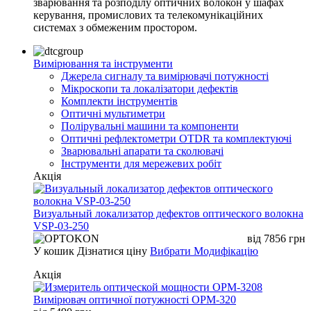
зварювання та розподілу оптичних волокон у шафах
керування, промислових та телекомунікаційних
системах з обмеженим простором.
Вимірювання та інструменти
Джерела сигналу та вимірювачі потужності
Мікроскопи та локалізатори дефектів
Комплекти інструментів
Оптичні мультиметри
Полірувальні машини та компоненти
Оптичні рефлектометри OTDR та комплектуючі
Зварювальні апарати та сколювачі
Інструменти для мережевих робіт
Акція
Визуальный локализатор дефектов оптического волокна
VSP-03-250
від
7856
грн
У кошик
Дізнатися ціну
Вибрати Модифікацію
Акція
Вимірювач оптичної потужності OPM-320