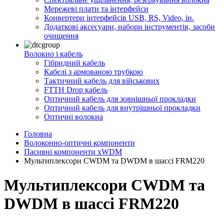
Мережеві плати та інтерфейси
Конвертери інтерфейсів USB, RS, Video, ін.
Додаткові аксесуари, набори інструментів, засоби
очищення
Волокно і кабель
Гібридний кабель
Кабелі з армованою трубкою
Тактичний кабель для військових
FTTH Drop кабель
Оптичний кабель для зовнішньої прокладки
Оптичний кабель для внутрішньої прокладки
Оптичні волокна
Головна
Волоконно-оптичні компоненти
Пасивні компоненти xWDM
Мультиплексори CWDM та DWDM в шассі FRM220
Мультиплексори CWDM та
DWDM в шассі FRM220