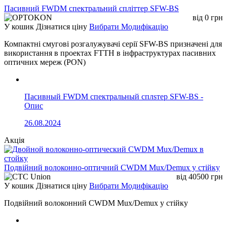
Пасивний FWDM спектральний спліттер SFW-BS
від
0
грн
У кошик
Дізнатися ціну
Вибрати Модифікацію
Компактні смугові розгалужувачі серії SFW-BS призначені для
використання в проектах FTTH в інфраструктурах пасивних
оптичних мереж (PON)
Пасивный FWDM спектральный сплsтер SFW-BS -
Опис
26.08.2024
Акція
Подвійний волоконно-оптичний CWDM Mux/Demux у стійку
від
40500
грн
У кошик
Дізнатися ціну
Вибрати Модифікацію
Подвійний волоконний CWDM Mux/Demux у стійку