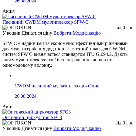
26.08.2024
Акція
Пасивний CWDM мультиплексор SFW-С
від
0
грн
У кошик
Дізнатися ціну
Вибрати Модифікацію
SFW-C є надійними та економічно ефективними рішеннями
для мультисервісних додатків. Частотний план для CWDM
систем SFW-C визначається стандартом ITU G.694.2. Дають
змогу мультиплексувати 16 спектральних каналів по
одномодовому волокну.
CWDM пасивний мультиплексор - Опис
26.08.2024
Акція
Оптичний циркулятор SFC3
від
0
грн
У кошик
Дізнатися ціну
Вибрати Модифікацію