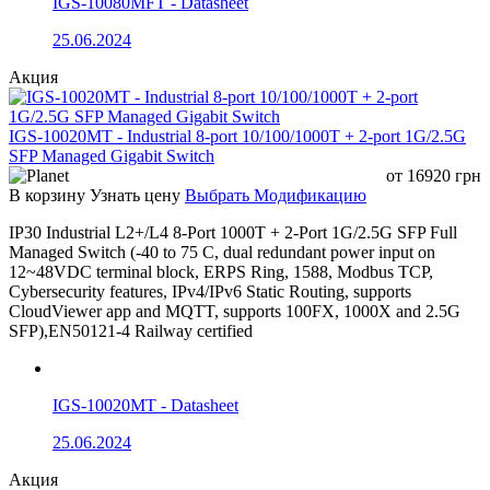
IGS-10080MFT - Datasheet
25.06.2024
Акция
IGS-10020MT - Industrial 8-port 10/100/1000T + 2-port 1G/2.5G
SFP Managed Gigabit Switch
от
16920
грн
В корзину
Узнать цену
Выбрать Модификацию
IP30 Industrial L2+/L4 8-Port 1000T + 2-Port 1G/2.5G SFP Full
Managed Switch (-40 to 75 C, dual redundant power input on
12~48VDC terminal block, ERPS Ring, 1588, Modbus TCP,
Cybersecurity features, IPv4/IPv6 Static Routing, supports
CloudViewer app and MQTT, supports 100FX, 1000X and 2.5G
SFP),EN50121-4 Railway certified
IGS-10020MT - Datasheet
25.06.2024
Акция