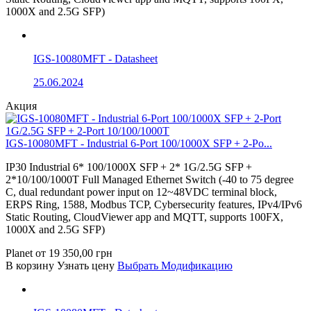
1000X and 2.5G SFP)
IGS-10080MFT - Datasheet
25.06.2024
Акция
IGS-10080MFT - Industrial 6-Port 100/1000X SFP + 2-Po...
IP30 Industrial 6* 100/1000X SFP + 2* 1G/2.5G SFP +
2*10/100/1000T Full Managed Ethernet Switch (-40 to 75 degree
C, dual redundant power input on 12~48VDC terminal block,
ERPS Ring, 1588, Modbus TCP, Cybersecurity features, IPv4/IPv6
Static Routing, CloudViewer app and MQTT, supports 100FX,
1000X and 2.5G SFP)
Planet
от
19 350,00
грн
В корзину
Узнать цену
Выбрать Модификацию