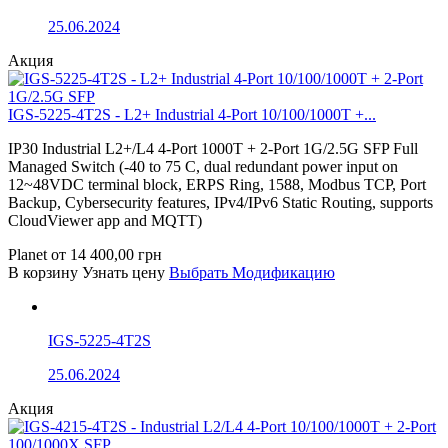
25.06.2024
Акция
IGS-5225-4T2S - L2+ Industrial 4-Port 10/100/1000T +...
IP30 Industrial L2+/L4 4-Port 1000T + 2-Port 1G/2.5G SFP Full
Managed Switch (-40 to 75 C, dual redundant power input on
12~48VDC terminal block, ERPS Ring, 1588, Modbus TCP, Port
Backup, Cybersecurity features, IPv4/IPv6 Static Routing, supports
CloudViewer app and MQTT)
Planet
от
14 400,00
грн
В корзину
Узнать цену
Выбрать Модификацию
IGS-5225-4T2S
25.06.2024
Акция