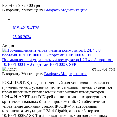
Planet
от
9 720,00
грн
В корзину
Узнать цену
Выбрать Модификацию
IGS-4215-4T2S
25.06.2024
Акция
Промышленный управляемый коммутатор L2/L4 с 8 портами
10/100/1000T + 2 портами 100/1000X SFP
от
13761
грн
В корзину
Узнать цену
Выбрать Модификацию
IGS-4215-8T2S, предназначенный для установки в тяжелых
промышленных условиях, является новым членом семейства
промышленных управляемых гигабитных коммутаторов
L2/L4 PLANET для DIN-рейки, повышающих доступность
критически важных бизнес-приложений. Он обеспечивает
управление двойным стеком IPv6/IPv4 и встроенный
механизм коммутации L2/L4 Gigabit, а также 8 портов
10/100/1000BASE-T и 2 дополнительных оптоволоконных