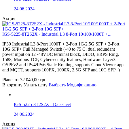
24.06.2024
Акция
IGS-5225-8T2S2X - Industrial L3 8-Port 10/100/1000T +...
IP30 Industrial L3 8-Port 1000T + 2-Port 1G/2.5G SFP + 2-Port
10G SFP+ Full Managed Switch (-40 to 75 C, dual redundant
power input on 12~48VDC terminal block, DIDO, ERPS Ring,
1588, Modbus TCP, Cybersecurity features, Hardware Layer3
OSPFv2 and IPv4/IPv6 Static Routing, supports CloudViewer app
and MQTT, supports 100FX, 1000X, 2.5G SFP and 10G SFP+)
Planet
от
32 040,00
грн
В корзину
Узнать цену
Выбрать Модификацию
IGS-5225-8T2S2X - Datasheet
24.06.2024
Акция