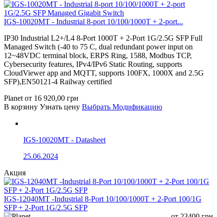
IGS-10020MT - Industrial 8-port 10/100/1000T + 2-port...
IP30 Industrial L2+/L4 8-Port 1000T + 2-Port 1G/2.5G SFP Full
Managed Switch (-40 to 75 C, dual redundant power input on
12~48VDC terminal block, ERPS Ring, 1588, Modbus TCP,
Cybersecurity features, IPv4/IPv6 Static Routing, supports
CloudViewer app and MQTT, supports 100FX, 1000X and 2.5G
SFP),EN50121-4 Railway certified
Planet
от
16 920,00
грн
В корзину
Узнать цену
Выбрать Модификацию
IGS-10020MT - Datasheet
25.06.2024
Акция
IGS-12040MT -Industrial 8-Port 10/100/1000T + 2-Port 100/1G
SFP + 2-Port 1G/2.5G SFP
от
23400
грн