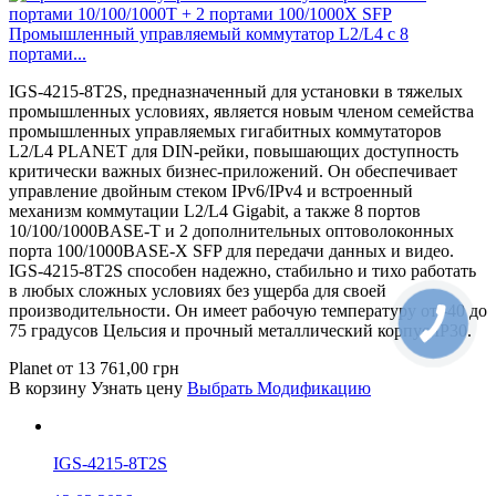
Промышленный управляемый коммутатор L2/L4 с 8
портами...
IGS-4215-8T2S, предназначенный для установки в тяжелых
промышленных условиях, является новым членом семейства
промышленных управляемых гигабитных коммутаторов
L2/L4 PLANET для DIN-рейки, повышающих доступность
критически важных бизнес-приложений. Он обеспечивает
управление двойным стеком IPv6/IPv4 и встроенный
механизм коммутации L2/L4 Gigabit, а также 8 портов
10/100/1000BASE-T и 2 дополнительных оптоволоконных
порта 100/1000BASE-X SFP для передачи данных и видео.
IGS-4215-8T2S способен надежно, стабильно и тихо работать
в любых сложных условиях без ущерба для своей
производительности. Он имеет рабочую температуру от -40 до
75 градусов Цельсия и прочный металлический корпус IP30.
Planet
от
13 761,00
грн
В корзину
Узнать цену
Выбрать Модификацию
IGS-4215-8T2S