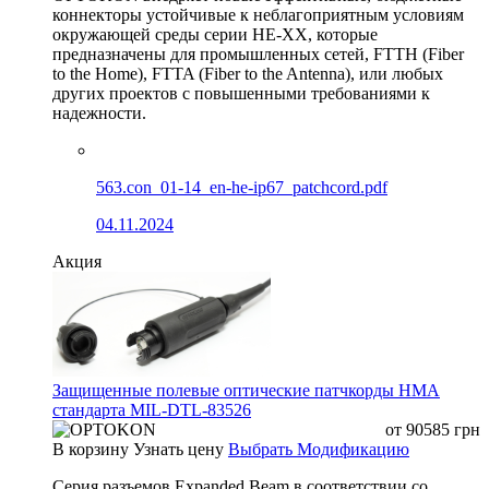
коннекторы устойчивые к неблагоприятным условиям
окружающей среды серии HE-XX, которые
предназначены для промышленных сетей, FTTH (Fiber
to the Home), FTTA (Fiber to the Antenna), или любых
других проектов с повышенными требованиями к
надежности.
563.con_01-14_en-he-ip67_patchcord.pdf
04.11.2024
Акция
Защищенные полевые оптические патчкорды HMA
стандарта MIL-DTL-83526
от
90585
грн
В корзину
Узнать цену
Выбрать Модификацию
Серия разъемов Expanded Beam в соответствии со