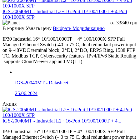
IGS-20040MT - Industrial L2+ 16-Port 10/100/1000T + 4-Port
100/1000X SFP
от
33840
грн
В корзину
Узнать цену
Выбрать Модификацию
IP30 Industrial 16* 10/100/1000TP + 4* 100/1000X SFP Full
Managed Ethernet Switch (-40 to 75 C, dual redundant power input
on 9~48VDC terminal block, 2*DI, 2*DO, ERPS Ring, 1588 PTP
TC, Modbus TCP, Cybersecurity features, IPv4/IPv6 Static Routing,
supports CloudViewer app and MQTT)
IGS-20040MT - Datasheet
25.06.2024
Акция
IGS-20040MT - Industrial L2+ 16-Port 10/100/1000T + 4...
IP30 Industrial 16* 10/100/1000TP + 4* 100/1000X SFP Full
Managed Ethernet Switch (-40 to 75 C, dual redundant power input