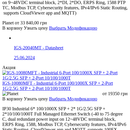
on 9~48VDC terminal block, 2*DI, 2*DO, ERPS Ring, 1588 PTP
TC, Modbus TCP, Cybersecurity features, IPv4/IPv6 Static Routing,
supports CloudViewer app and MQTT)
Planet
от
33 840,00
грн
В корзину
Узнать цену
Выбрать Модификацию
IGS-20040MT - Datasheet
25.06.2024
Акция
IGS-10080MFT - Industrial 6-Port 100/1000X SFP + 2-Port
1G/2.5G SFP + 2-Port 10/100/1000T
от
19350
грн
В корзину
Узнать цену
Выбрать Модификацию
IP30 Industrial 6* 100/1000X SFP + 2* 1G/2.5G SFP +
2*10/100/1000T Full Managed Ethernet Switch (-40 to 75 degree
C, dual redundant power input on 12~48VDC terminal block,
ERPS Ring, 1588, Modbus TCP, Cybersecurity features, IPv4/IPv6
Static Routing, CloudViewer app and MQTT, supports 100FX,