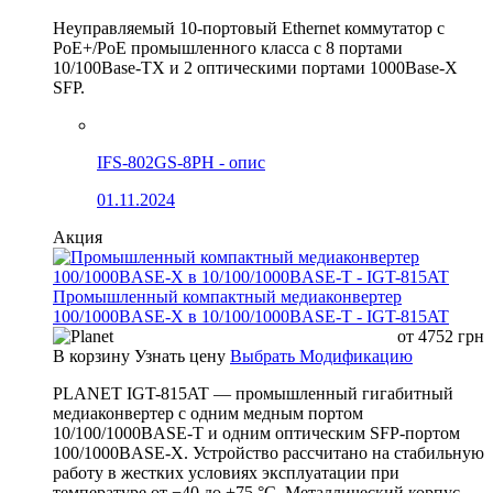
Неуправляемый 10-портовый Ethernet коммутатор с
PoE+/PoE промышленного класса с 8 портами
10/100Base-TX и 2 оптическими портами 1000Base-X
SFP.
IFS-802GS-8PH - опис
01.11.2024
Акция
Промышленный компактный медиаконвертер
100/1000BASE-X в 10/100/1000BASE-T - IGT-815AT
от
4752
грн
В корзину
Узнать цену
Выбрать Модификацию
PLANET IGT-815AT — промышленный гигабитный
медиаконвертер с одним медным портом
10/100/1000BASE-T и одним оптическим SFP-портом
100/1000BASE-X. Устройство рассчитано на стабильную
работу в жестких условиях эксплуатации при
температуре от −40 до +75 °C. Металлический корпус