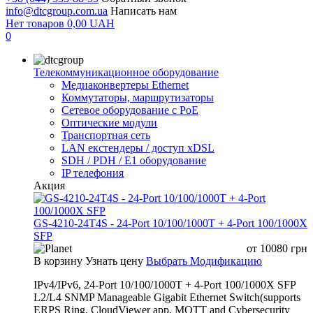
info@dtcgroup.com.ua
Написать нам
Нет товаров
0,00
UAH
0
Телекоммуникационное оборудование
Медиаконвертеры Ethernet
Коммутаторы, маршрутизаторы
Сетевое оборудование с PoE
Оптические модули
Транспортная сеть
LAN екстендеры / доступ xDSL
SDH / PDH / E1 оборудование
IP телефония
Акция
GS-4210-24T4S - 24-Port 10/100/1000T + 4-Port 100/1000X
SFP
от
10080
грн
В корзину
Узнать цену
Выбрать Модификацию
IPv4/IPv6, 24-Port 10/100/1000T + 4-Port 100/1000X SFP
L2/L4 SNMP Manageable Gigabit Ethernet Switch(supports
ERPS Ring, CloudViewer app, MQTT and Cybersecurity