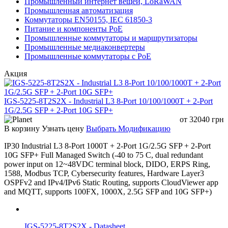
Промышленный интернет вещей, LoRaWAN
Промышленная автоматизация
Коммутаторы EN50155, IEC 61850-3
Питание и компоненты PoE
Промышленные коммутаторы и маршрутизаторы
Промышленные медиаконвертеры
Промышленные коммутаторы с PoE
Акция
IGS-5225-8T2S2X - Industrial L3 8-Port 10/100/1000T + 2-Port
1G/2.5G SFP + 2-Port 10G SFP+
от
32040
грн
В корзину
Узнать цену
Выбрать Модификацию
IP30 Industrial L3 8-Port 1000T + 2-Port 1G/2.5G SFP + 2-Port
10G SFP+ Full Managed Switch (-40 to 75 C, dual redundant
power input on 12~48VDC terminal block, DIDO, ERPS Ring,
1588, Modbus TCP, Cybersecurity features, Hardware Layer3
OSPFv2 and IPv4/IPv6 Static Routing, supports CloudViewer app
and MQTT, supports 100FX, 1000X, 2.5G SFP and 10G SFP+)
IGS-5225-8T2S2X - Datasheet