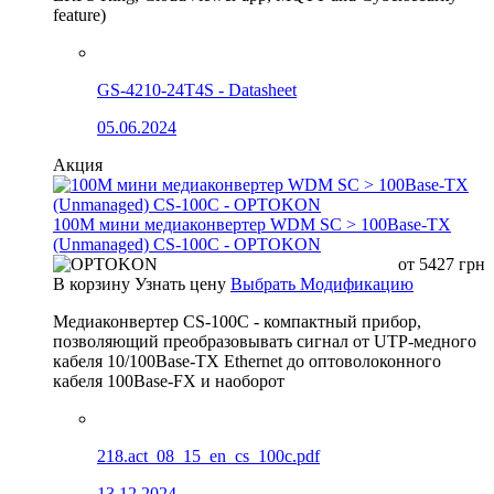
feature)
GS-4210-24T4S - Datasheet
05.06.2024
Акция
100М мини медиаконвертер WDM SC > 100Base-TX
(Unmanaged) CS-100C - OPTOKON
от
5427
грн
В корзину
Узнать цену
Выбрать Модификацию
Медиаконвертер CS-100C - компактный прибор,
позволяющий преобразовывать сигнал от UTP-медного
кабеля 10/100Base-TX Ethernet до оптоволоконного
кабеля 100Base-FX и наоборот
218.act_08_15_en_cs_100c.pdf
13.12.2024