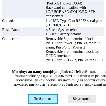
(Port XG1 to Port XG4)
Backward compatible with
1G/2.5GBASE-SX/LX/BX SFP
transceivers
Console
1 x USB Type C to RS232 serial port
(115200,8, N, 1)
Reset Button
< 5 sec: System reboot
> 5 sec: Factory default
Connector
Removable 6-pin terminal block
Pin 1/2 for Power 1; Pin 3/4 for fault
alarm; Pin 5/6 for Power 2
Removable 6-pin terminal block for
DI/DO interface
Pin 1/2 for DI 1 & 2, Pin 3/4 for DO 1
& 2, Pin 5/6 for GND
Alarm
One relay output for power failure.
Ми цінуємо вашу конфіденційність!
Цей сайт використ
Alarm relay current carry ability: 1A
файли cookie для функціональності, аналітики та рекла
@ 24V AC
Обовʼязкові файли cookie, які потрібні для роботи сайту
DI, DO
2 digital input (DI)
можливо вимкнути та вони не зберігають персональні да
Level 0: -24V~2.1V (±0.1V)
Level 1: 2.1V~24V (±0.1V)
Input load to 24V DC, 10mA max.
Прийняти всі
Відмовитись
2 digital output (DO)