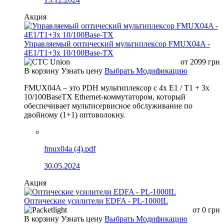
Акция
Управляемый оптический мультиплексор FMUX04A -
4E1/T1+3x 10/100Base-TX
от
2099
грн
В корзину
Узнать цену
Выбрать Модификацию
FMUX04A – это PDH мультиплексор с 4x E1 / T1 + 3x
10/100BaseTX Ethernet-коммутатором, который
обеспечивает мультисервисное обслуживание по
двойному (1+1) оптоволокну.
fmux04a (4).pdf
30.05.2024
Акция
Оптические усилители EDFA - PL-1000IL
от
0
грн
В корзину
Узнать цену
Выбрать Модификацию