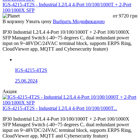
IGS-4215-4T2S - Industrial L2/L4 4-Port 10/100/1000T + 2-Port
100/1000X SFP
от
9720
грн
В корзину
Узнать цену
Выбрать Модификацию
IP30 Industrial L2/L4 4-Port 10/100/1000T + 2-Port 100/1000X
SFP Managed Switch (-40~75 degrees C, dual redundant power
input on 9~48VDC/24VAC terminal block, supports ERPS Ring,
CloudViewer app, MQTT and Cybersecurity feature)
IGS-4215-4T2S
25.06.2024
Акция
IGS-4215-4T2S - Industrial L2/L4 4-Port 10/100/1000T...
IP30 Industrial L2/L4 4-Port 10/100/1000T + 2-Port 100/1000X
SFP Managed Switch (-40~75 degrees C, dual redundant power
input on 9~48VDC/24VAC terminal block, supports ERPS Ring,
CloudViewer app, MQTT and Cybersecurity feature)