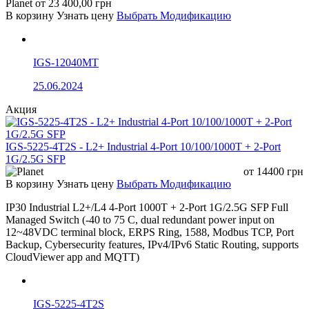
Planet
от
23 400,00
грн
В корзину
Узнать цену
Выбрать Модификацию
IGS-12040MT
25.06.2024
Акция
IGS-5225-4T2S - L2+ Industrial 4-Port 10/100/1000T + 2-Port
1G/2.5G SFP
от
14400
грн
В корзину
Узнать цену
Выбрать Модификацию
IP30 Industrial L2+/L4 4-Port 1000T + 2-Port 1G/2.5G SFP Full
Managed Switch (-40 to 75 C, dual redundant power input on
12~48VDC terminal block, ERPS Ring, 1588, Modbus TCP, Port
Backup, Cybersecurity features, IPv4/IPv6 Static Routing, supports
CloudViewer app and MQTT)
IGS-5225-4T2S