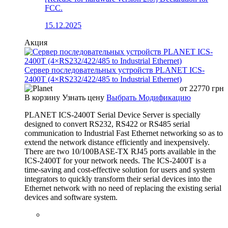
FCC.
15.12.2025
Акция
Сервер последовательных устройств PLANET ICS-
2400T (4×RS232/422/485 to Industrial Ethernet)
от
22770
грн
В корзину
Узнать цену
Выбрать Модификацию
PLANET ICS-2400T Serial Device Server is specially
designed to convert RS232, RS422 or RS485 serial
communication to Industrial Fast Ethernet networking so as to
extend the network distance efficiently and inexpensively.
There are two 10/100BASE-TX RJ45 ports available in the
ICS-2400T for your network needs. The ICS-2400T is a
time-saving and cost-effective solution for users and system
integrators to quickly transform their serial devices into the
Ethernet network with no need of replacing the existing serial
devices and software system.